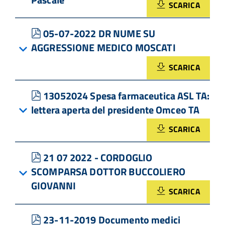
SCARICA
pdf
05-07-2022 DR NUME SU
AGGRESSIONE MEDICO MOSCATI
SCARICA
pdf
13052024 Spesa farmaceutica ASL TA:
lettera aperta del presidente Omceo TA
SCARICA
pdf
21 07 2022 - CORDOGLIO
SCOMPARSA DOTTOR BUCCOLIERO
GIOVANNI
SCARICA
pdf
23-11-2019 Documento medici