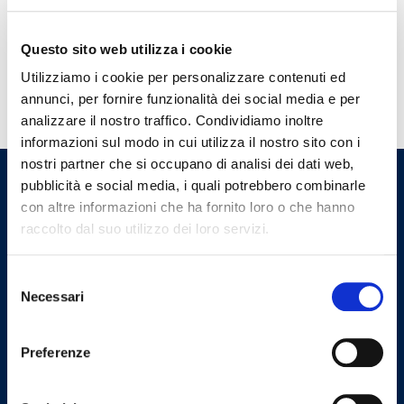
Questo sito web utilizza i cookie
TORNA INDIETRO
Utilizziamo i cookie per personalizzare contenuti ed
annunci, per fornire funzionalità dei social media e per
analizzare il nostro traffico. Condividiamo inoltre
informazioni sul modo in cui utilizza il nostro sito con i
nostri partner che si occupano di analisi dei dati web,
pubblicità e social media, i quali potrebbero combinarle
Ordine dei Medici Chirurghi e
con altre informazioni che ha fornito loro o che hanno
degli Odontoiatri della
raccolto dal suo utilizzo dei loro servizi.
Provincia di Taranto
Selezione
Necessari
del
Indirizzi email
consenso
Preferenze
Email Segreteria
segreteria@omceota.it