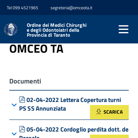
Tel 099 4521965
segreteria@omceota.it
Home
Comunicazione
OMCeO TA
Ordine dei Medici Chirurghi
Comunicati Stampa
e degli Odontoiatri della
Provincia di Taranto
OMCEO TA
Documenti
pdf
02-04-2022 Lettera Copertura turni
PS SS Annunziata
SCARICA
pdf
05-04-2022 Cordoglio perdita dott. de
Pascale