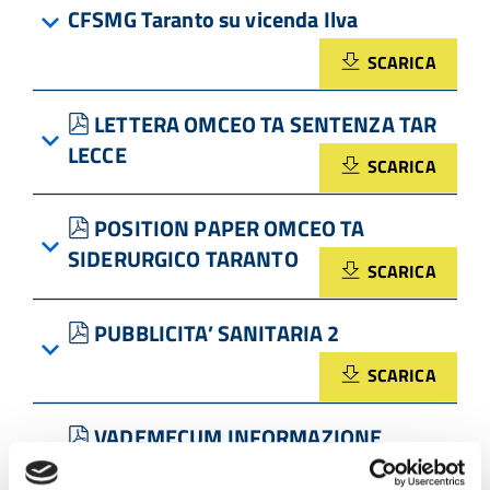
CFSMG Taranto su vicenda Ilva
SCARICA
pdf
LETTERA OMCEO TA SENTENZA TAR
LECCE
SCARICA
pdf
POSITION PAPER OMCEO TA
SIDERURGICO TARANTO
SCARICA
pdf
PUBBLICITA’ SANITARIA 2
SCARICA
pdf
VADEMECUM INFORMAZIONE
SANITARIA
SCARICA