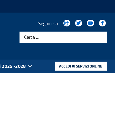
.
.
.
.
Seguici su
Cerca …
Ordine direttamente online, nell'apposita sezione
i 2025 -2028
ACCEDI AI SERVIZI ONLINE