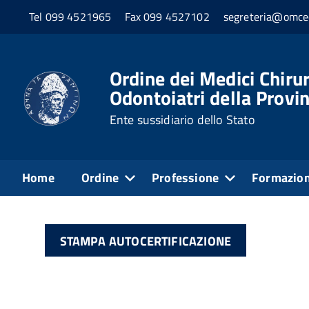
Tel 099 4521965
Fax 099 4527102
segreteria@omceo
Home
Servizi Online
Sportello Online
Stam
Stampa autocertificazi
Ordine dei Medici Chirur
Odontoiatri della Provin
Ente sussidiario dello Stato
I professionisti iscritti all'Ordine dei Medici di T
dell'Area Servizi a loro riservata.
Home
Ordine
Professione
Formazio
Accedi ai servizi online e scarica la documentazione 
STAMPA AUTOCERTIFICAZIONE