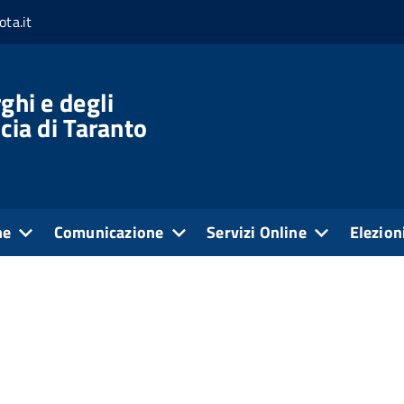
ta.it
pa Autocertificazione
one
ghi e degli
cia di Taranto
aranto possono stampare
autocertificazione
di iscrizione all'
ne
Comunicazione
Servizi Online
Elezion
relativa al tuo status di iscritto!