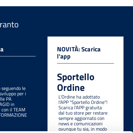
aranto
da
NOVITÀ: Scarica
l'app
Sportello
Ordine
o seguendo le
sviluppo per i
L'Ordine ha adottato
lle PA
l'APP "Sportello Ordine"!
 AGID in
Scarica l'APP gratuita
e con il TEAM
dal tuo store per restare
SFORMAZIONE
sempre aggiornato con
news e comunicazioni
ovunque tu sia, in modo