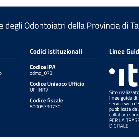
e degli Odontoiatri della Provincia di T
Codici istituzionali
Linee Gui
Codice IPA
o
odmc_073
Codice Univoco Ufficio
UFHNRV
Sito realizzat
linee guida di 
Codice fiscale
servizi web de
80005790730
pubblicate da
collaborazion
PER LA TRA
DIGITALE.