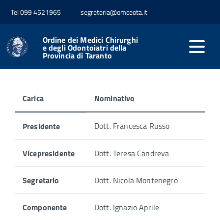
Tel 099 4521965
segreteria@omceota.it
Home
Ordine
Commissioni
Ordine dei Medici Chirurghi
Le Commissioni
e degli Odontoiatri della
Provincia di Taranto
Carica
Nominativo
Di
Dott. Francesca Russo
Presidente
seguito
i
membri
Vicepresidente
Dott. Teresa Candreva
che
compongono
Segretario
Dott. Nicola Montenegro
la
Commissione
Albo
Componente
Dott. Ignazio Aprile
Medici: