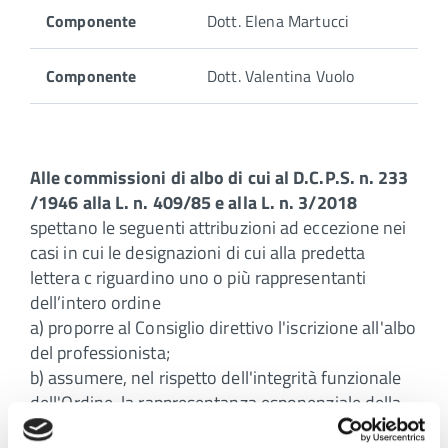
Albo
Componente
Dott. Elena Martucci
Odontoiatri:
Componente
Dott. Valentina Vuolo
Alle commissioni di albo di cui al D.C.P.S. n. 233
/1946 alla L. n. 409/85 e alla L. n. 3/2018
spettano le seguenti attribuzioni ad eccezione nei
casi in cui le designazioni di cui alla predetta
lettera c riguardino uno o più rappresentanti
dell’intero ordine
a) proporre al Consiglio direttivo l'iscrizione all'albo
del professionista;
b) assumere, nel rispetto dell'integrità funzionale
dell'Ordine, la rappresentanza esponenziale della
professione e, negli Ordini con più albi, esercitare