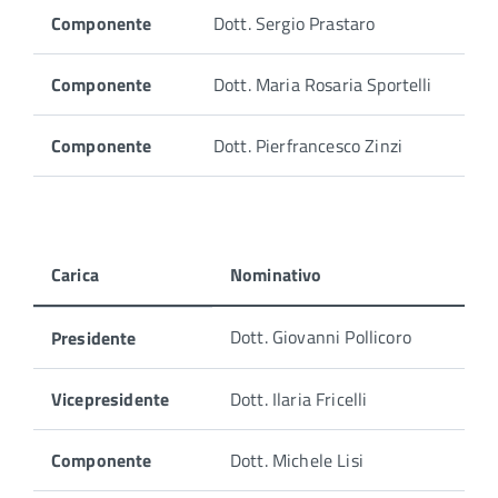
Componente
Dott. Sergio Prastaro
Componente
Dott. Maria Rosaria Sportelli
Componente
Dott. Pierfrancesco Zinzi
Carica
Nominativo
Di
Dott. Giovanni Pollicoro
Presidente
seguito
i
membri
Vicepresidente
Dott. Ilaria Fricelli
che
compongono
Componente
Dott. Michele Lisi
la
Commissione