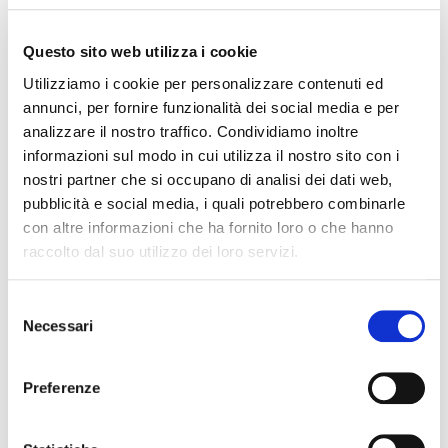
le attribuzioni di cui alle lettere c), d) ed e) del
comma 1, del D.C.P.S n. 233 del 1946 art. 3
eccettuati i casi in cui le designazioni di cui alla
Questo sito web utilizza i cookie
suddetta lettera c) concernono uno o più
Utilizziamo i cookie per personalizzare contenuti ed
rappresentanti dell'intero Ordine;
annunci, per fornire funzionalità dei social media e per
c) adottare e dare esecuzione ai provvedimenti
analizzare il nostro traffico. Condividiamo inoltre
disciplinari nei confronti di tutti gli iscritti all'albo e
informazioni sul modo in cui utilizza il nostro sito con i
a tutte le altre disposizioni di Ordine disciplinare e
nostri partner che si occupano di analisi dei dati web,
sanzionatorio contenute nelle leggi e nei
pubblicità e social media, i quali potrebbero combinarle
regolamenti in vigore;
con altre informazioni che ha fornito loro o che hanno
d) esercitare le funzioni gestionali comprese
raccolto dal suo utilizzo dei loro servizi.
nell'ambito delle competenze proprie, come
individuate dalla legge e dallo statuto;
Selezione
e) dare il proprio concorso alle autorità locali nello
Necessari
del
studio e nell'attuazione dei provvedimenti che
consenso
comunque possano interessare la professione.
Preferenze