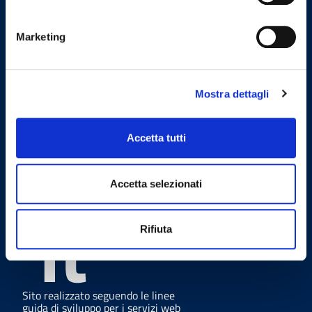
Codici istituzionali
Marketing
Codice IPA
odmc_073
Codice Univoco Ufficio
Mostra dettagli
UFHNRV
Codice fiscale
80005790730
Accetta tutti
Accetta selezionati
Linee Guida
Rifiuta
Sito realizzato seguendo le linee
guida di sviluppo per i servizi web