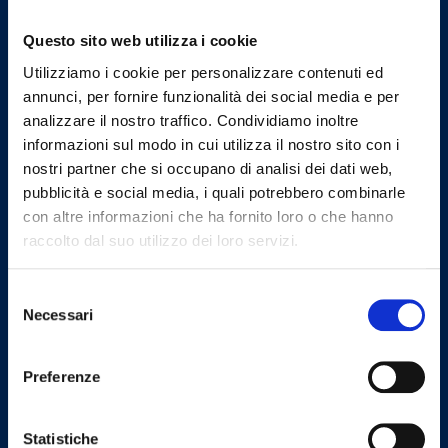
presidenza@omceota.it
Email Presidente CAO
Questo sito web utilizza i cookie
presidente.cao@omceota.it
Utilizziamo i cookie per personalizzare contenuti ed
Email PEC
annunci, per fornire funzionalità dei social media e per
segreteria.ta@postecert.it
analizzare il nostro traffico. Condividiamo inoltre
informazioni sul modo in cui utilizza il nostro sito con i
nostri partner che si occupano di analisi dei dati web,
pubblicità e social media, i quali potrebbero combinarle
Uffici
con altre informazioni che ha fornito loro o che hanno
raccolto dal suo utilizzo dei loro servizi.
Indirizzo
Via Crispi, 107 - Taranto 74123
Selezione
tel
Necessari
del
(+39) 099 4521965
consenso
fax
(+39) 099 4527102
Preferenze
Statistiche